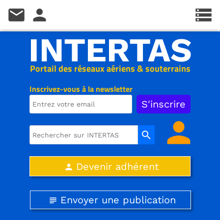
mail
person
storage
INTERTAS
Portail des réseaux aériens & souterrains
Inscrivez-vous à la newsletter
person
search
Devenir adhérent
person
Envoyer une publication
subject