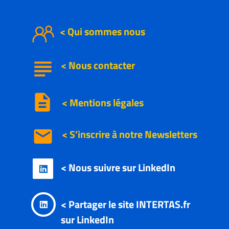
< Qui sommes nous
subject
<
Nous
contacter
description
< Mentions légales
email
< S’inscrire à notre
Newsletters
< Nous suivre sur LinkedIn

< Partager le site INTERTAS.fr

sur LinkedIn