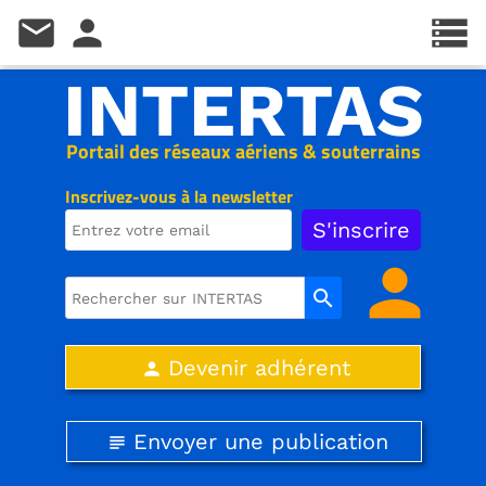
mail
person
storage
INTERTAS
Portail des réseaux aériens & souterrains
Inscrivez-vous à la newsletter
person
search
Devenir adhérent
person
Envoyer une publication
subject