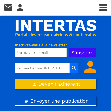
mail
person
storage
INTERTAS
Portail des réseaux aériens & souterrains
Inscrivez-vous à la newsletter
person
search
Devenir adhérent
person
Envoyer une publication
subject