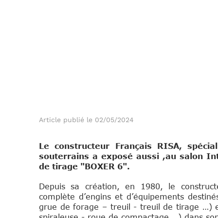
Article publié le 02/05/2024
Le constructeur Français RISA, spécia
souterrains a exposé aussi ,au salon I
de tirage "BOXER 6".
Depuis sa création, en 1980, le constru
complète d’engins et d’équipements destiné
grue de forage – treuil - treuil de tirage …)
spiraleuse - roue de compactage …) dans son