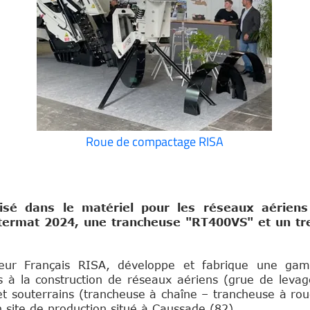
Roue de compactage RISA
lisé dans le matériel pour les réseaux aériens
ntermat 2024, une trancheuse "RT400VS" et un tre
cteur Français RISA, développe et fabrique une ga
s à la construction de réseaux aériens (grue de leva
 et souterrains (trancheuse à chaîne – trancheuse à ro
 site de production situé à Caussade (82).