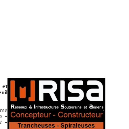
 et
uil
mme
ge –
ue –