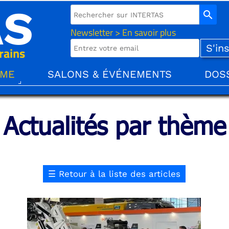
AS
search
Newsletter > En savoir plus
rains
ÈME
SALONS & ÉVÉNEMENTS
DOS
Actualités par thème
☰
Retour à la liste des articles