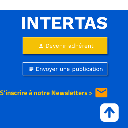
INTERTAS
Devenir adhérent
person
Envoyer une publication
subject
email
S’inscrire à notre
Newsletters >