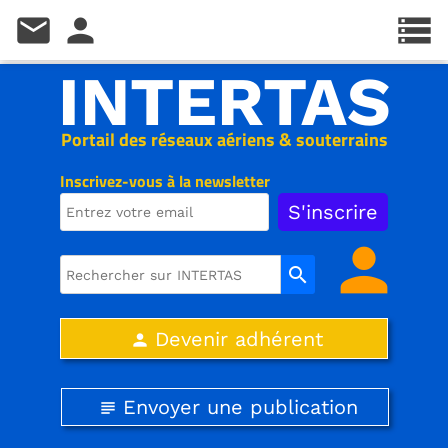
mail
person
storage
INTERTAS
Portail des réseaux aériens & souterrains
Inscrivez-vous à la newsletter
person
search
Devenir adhérent
person
Envoyer une publication
subject