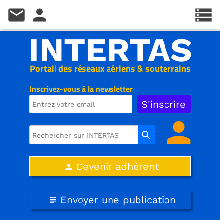
mail
person
storage
INTERTAS
Portail des réseaux aériens & souterrains
Inscrivez-vous à la newsletter
person
search
Devenir adhérent
person
Envoyer une publication
subject