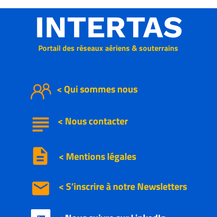
INTERTAS
Portail des réseaux aériens & souterrains
< Qui sommes nous
subject
<
Nous
contacter
description
< Mentions légales
email
< S’inscrire à notre
Newsletters