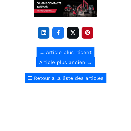




←
Article plus récent
Article plus ancien
→
☰
Retour à la liste des articles