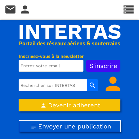
mail
person
storage
INTERTAS
Portail des réseaux aériens & souterrains
Inscrivez-vous à la newsletter
person
search
Devenir adhérent
person
Envoyer une publication
subject