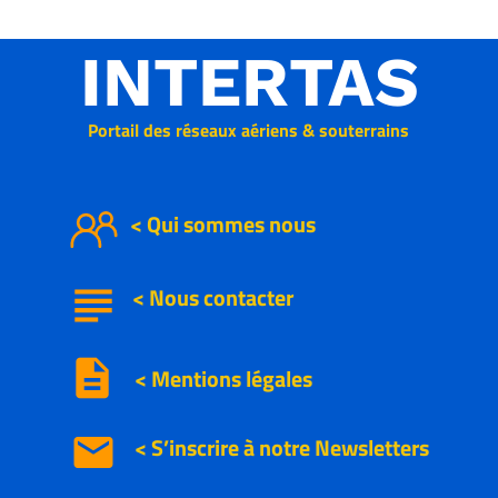
INTERTAS
Portail des réseaux aériens & souterrains
< Qui sommes nous
subject
<
Nous
contacter
description
< Mentions légales
email
< S’inscrire à notre
Newsletters