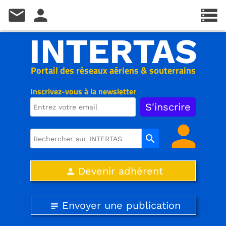
mail
person
storage
INTERTAS
Portail des réseaux aériens & souterrains
Inscrivez-vous à la newsletter
person
search
Devenir adhérent
person
Envoyer une publication
subject