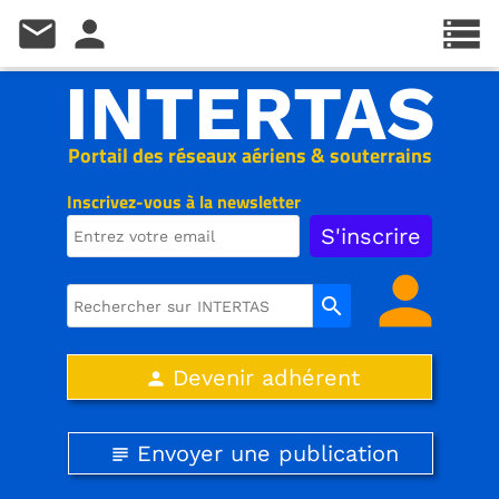
mail
person
storage
INTERTAS
Portail des réseaux aériens & souterrains
Inscrivez-vous à la newsletter
person
search
Devenir adhérent
person
Envoyer une publication
subject