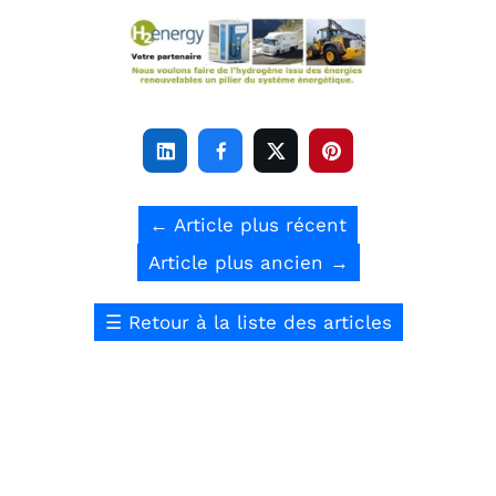




←
Article plus récent
Article plus ancien
→
☰
Retour à la liste des articles