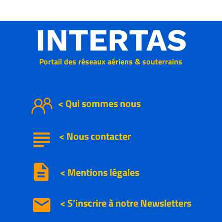
INTERTAS
Portail des réseaux aériens & souterrains
< Qui sommes nous
subject
<
Nous
contacter
description
< Mentions légales
email
< S’inscrire à notre
Newsletters