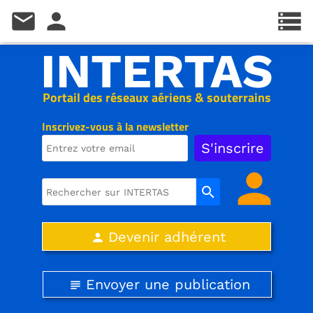
mail
person
storage
INTERTAS
Portail des réseaux aériens & souterrains
Inscrivez-vous à la newsletter
person
search
Devenir adhérent
person
Envoyer une publication
subject