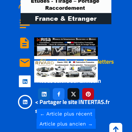
< Qui sommes nous
subject
<
Nous
contacter
description
< Mentions légales
email
< S’inscrire à notre
Newsletters
< Nous suivre sur LinkedIn





< Partager le site INTERTAS.fr

sur LinkedIn
←
Article plus récent
Article plus ancien
→