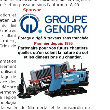
velé et un passage sous l’autoroute A 45.
or
ation et
étier. La
 sur les
0 mètres
e allant
rafic »,
Grids de
ommation
tièrement
utilisent
ctage de
lace des
 déclare
 Germany
la région
héologie
 la vallée de Nimmertal et le muscardin de