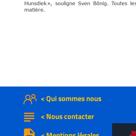
Hunsdiek », souligne Sven Bönig. Toutes le
matière.
< Qui sommes nous
subject
<
Nous contacter
description
< Mentions légales