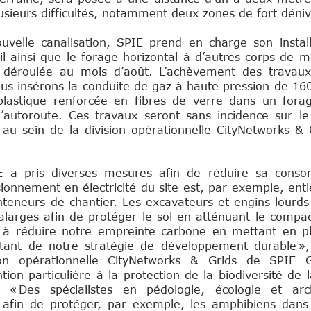
usieurs difficultés, notamment deux zones de fort déni
ons
uvelle canalisation, SPIE prend en charge son install
l ainsi que le forage horizontal à d’autres corps de m
t déroulée au mois d’août. L’achèvement des travaux
us insérons la conduite de gaz à haute pression de 16
lastique renforcée en fibres de verre dans un forag
autoroute. Ces travaux seront sans incidence sur le t
au sein de la division opérationnelle CityNetworks & 
 a pris diverses mesures afin de réduire sa cons
sionnement en électricité du site est, par exemple, en
teneurs de chantier. Les excavateurs et engins lourds 
ralarges afin de protéger le sol en atténuant le compa
ons à réduire notre empreinte carbone en mettant en p
ant de notre stratégie de développement durable »,
sion opérationnelle CityNetworks & Grids de SPIE
tion particulière à la protection de la biodiversité de 
« Des spécialistes en pédologie, écologie et arc
 afin de protéger, par exemple, les amphibiens dans