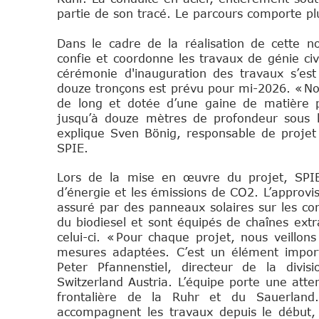
partie de son tracé. Le parcours comporte pl
Sp
Dans le cadre de la réalisation de cette no
confie et coordonne les travaux de génie civi
cérémonie d'inauguration des travaux s’es
douze tronçons est prévu pour mi-2026. « No
de long et dotée d’une gaine de matière p
jusqu’à douze mètres de profondeur sous l’
explique Sven Bönig, responsable de projet 
SPIE.
Lors de la mise en œuvre du projet, SPIE
d’énergie et les émissions de CO2. L’approvi
assuré par des panneaux solaires sur les con
du biodiesel et sont équipés de chaînes ext
celui-ci. « Pour chaque projet, nous veill
mesures adaptées. C’est un élément import
Peter Pfannenstiel, directeur de la divi
Switzerland Austria. L’équipe porte une atten
frontalière de la Ruhr et du Sauerland. 
accompagnent les travaux depuis le début,