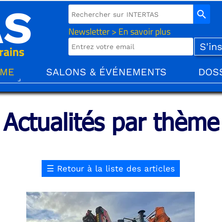
AS
search
Newsletter > En savoir plus
rains
ÈME
SALONS & ÉVÉNEMENTS
DOS
Actualités par thème
☰
Retour à la liste des articles