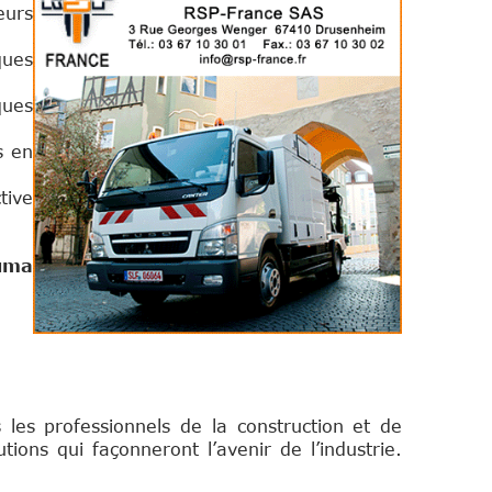
eurs
ques
ques
s en
tive
auma
:
s professionnels de la construction et de
ions qui façonneront l’avenir de l’industrie.