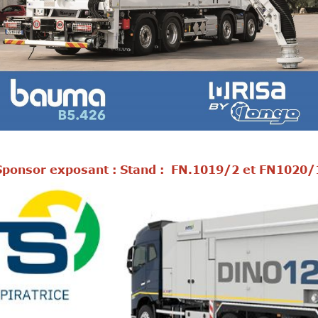
Sponsor exposant : St
and :
FN.1019/2 et FN1020/