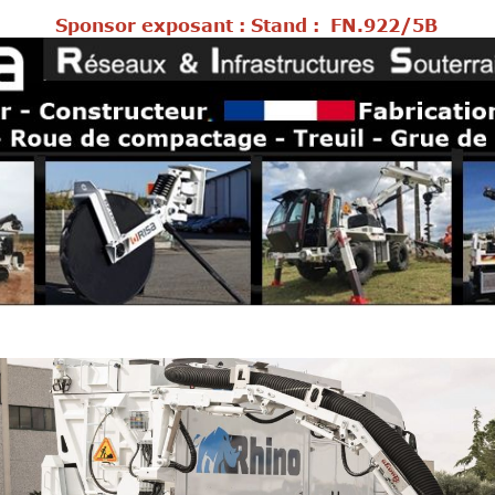
Sponsor exposant : Stand :
FN.922/5B