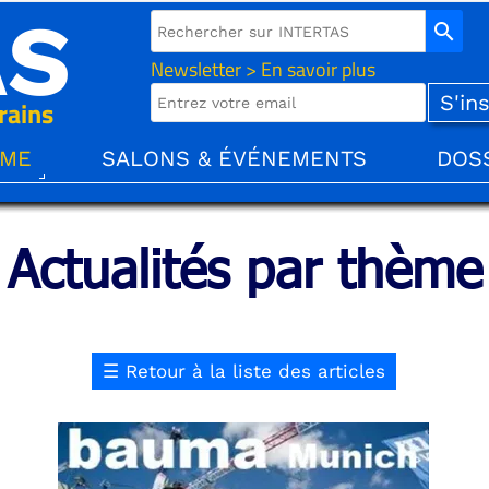
AS
search
Newsletter > En savoir plus
rains
ÈME
SALONS & ÉVÉNEMENTS
DOS
Actualités par thème
☰
Retour à la liste des articles