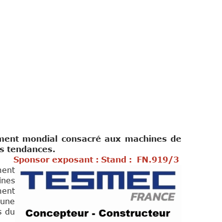
nement mondial consacré aux machines de
les tendances.
Sponsor exposant : Stand :
FN.919/3
ment
ines
ment
 une
s du