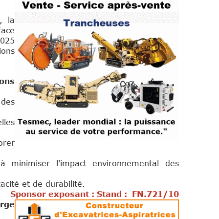
, la
face
2025
ions
ions
 des
lles
orer
à minimiser l'impact environnemental des
acité et de durabilité.
Sponsor exposant : Stand :
FN.721/10
rge