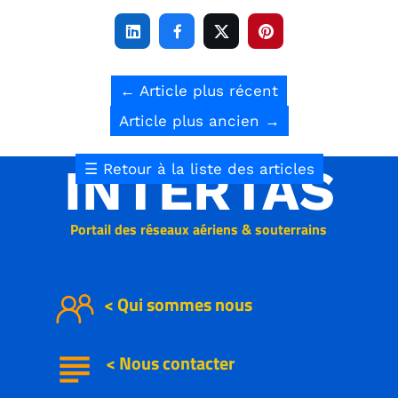




←
Article plus récent
Article plus ancien
→
INTERTAS
☰
Retour à la liste des articles
Portail des réseaux aériens & souterrains
< Qui sommes nous
subject
<
Nous
contacter