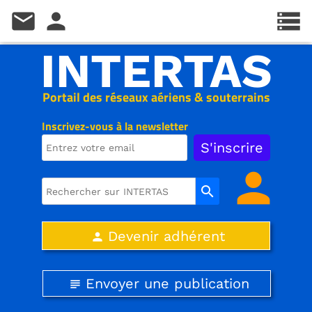
mail
person
storage
INTERTAS
Portail des réseaux aériens & souterrains
Inscrivez-vous à la newsletter
person
search
Devenir adhérent
person
Envoyer une publication
subject