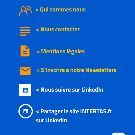
< Qui sommes nous
subject
<
Nous
contacter
description
< Mentions légales
email
< S’inscrire à notre
Newsletters
< Nous suivre sur LinkedIn

< Partager le site INTERTAS.fr

sur LinkedIn