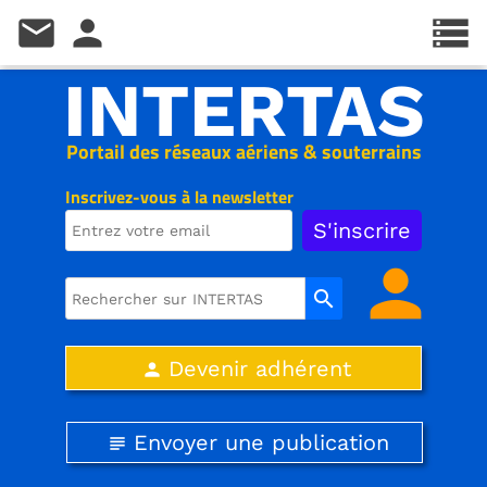
mail
person
storage
INTERTAS
Portail des réseaux aériens & souterrains
Inscrivez-vous à la newsletter
person
search
Devenir adhérent
person
Envoyer une publication
subject