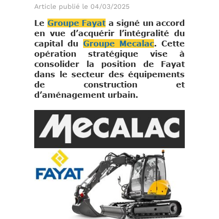
Article publié le 04/03/2025
L
e
Groupe Fayat
a signé un accord
en vue d’acquérir l’intégralité du
capital du
Groupe Mecalac
. Cette
opération stratégique vise à
consolider la position de Fayat
dans le secteur des équipements
de construction et
d’aménagement urbain.