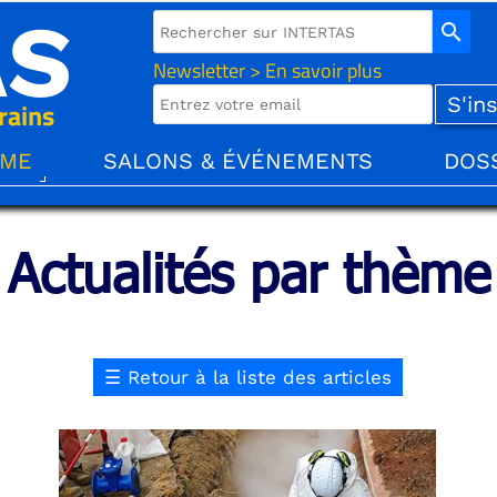
AS
search
Newsletter > En savoir plus
rains
ÈME
SALONS & ÉVÉNEMENTS
DOS
Actualités par thème
☰
Retour à la liste des articles