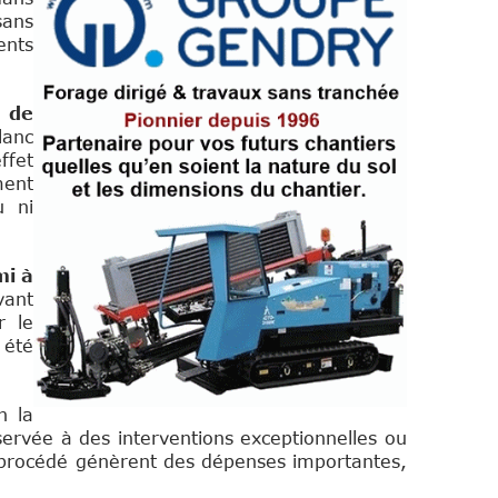
sans
ents
e de
lanc
ffet
ment
u ni
mi à
vant
r le
 été
n la
ervée à des interventions exceptionnelles ou
du procédé génèrent des dépenses importantes,