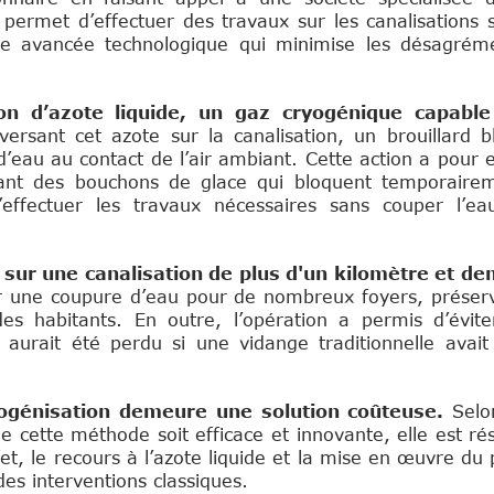
é permet d’effectuer des travaux sur les canalisations 
une avancée technologique qui minimise les désagrém
tion d’azote liquide, un gaz cryogénique capabl
ersant cet azote sur la canalisation, un brouillard b
’eau au contact de l’air ambiant. Cette action a pour e
éant des bouchons de glace qui bloquent temporaire
effectuer les travaux nécessaires sans couper l’ea
 sur une canalisation de plus d'un kilomètre et de
er une coupure d’eau pour de nombreux foyers, préser
es habitants. En outre, l’opération a permis d’évite
aurait été perdu si une vidange traditionnelle avait
ogénisation demeure une solution coûteuse.
Selo
cette méthode soit efficace et innovante, elle est rés
fet, le recours à l’azote liquide et la mise en œuvre 
des interventions classiques.