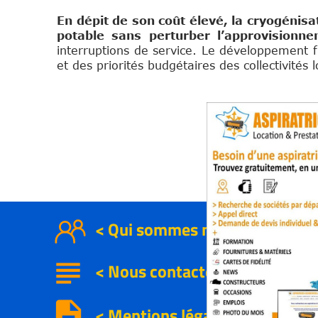
En dépit de son coût élevé, la cryogénis
potable sans perturber l’approvision
interruptions de service. Le développement f
et des priorités budgétaires des collectivités l
< Qui sommes nous
subject
<
Nous contacter
description
< Mentions légales