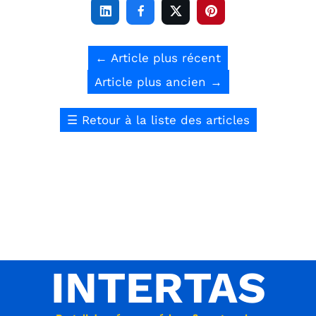




←
Article plus récent
Article plus ancien
→
☰
Retour à la liste des articles
INTERTAS