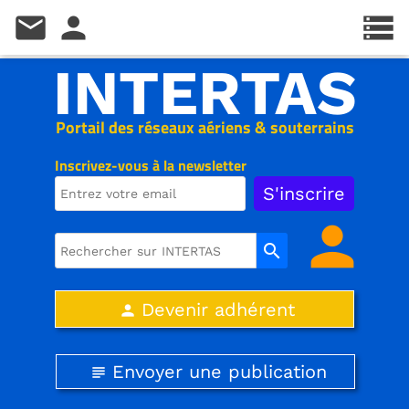
mail
person
storage
INTERTAS
Portail des réseaux aériens & souterrains
Inscrivez-vous à la newsletter
person
search
Devenir adhérent
person
Envoyer une publication
subject