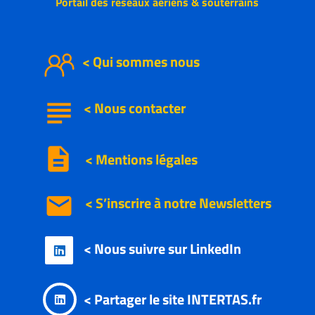
Portail des réseaux aériens & souterrains
< Qui sommes nous
subject
<
Nous
contacter
description
< Mentions légales
email
< S’inscrire à notre
Newsletters
< Nous suivre sur LinkedIn

< Partager le site INTERTAS.fr
