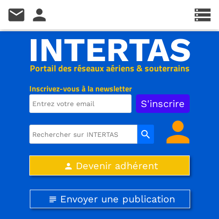
mail
person
storage
INTERTAS
Portail des réseaux aériens & souterrains
Inscrivez-vous à la newsletter
person
search
Devenir adhérent
person
Envoyer une publication
subject