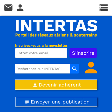
mail
person
storage
INTERTAS
Portail des réseaux aériens & souterrains
Inscrivez-vous à la newsletter
person
search
Devenir adhérent
person
Envoyer une publication
subject