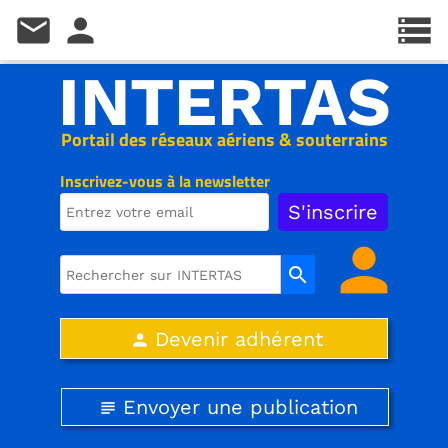
mail
person
storage
INTERTAS
Portail des réseaux aériens & souterrains
Inscrivez-vous à la newsletter
person
search
Devenir adhérent
person
Envoyer une publication
subject