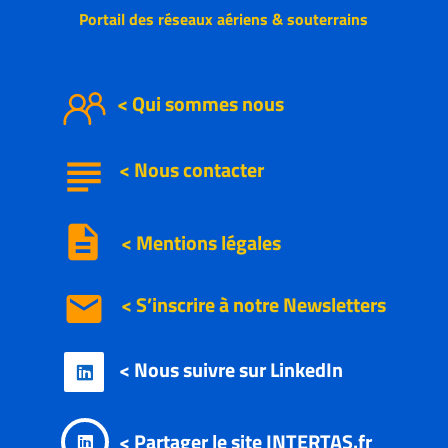
Portail des réseaux aériens & souterrains
< Qui sommes nous
subject
<
Nous
contacter
description
< Mentions légales
email
< S’inscrire à notre
Newsletters
< Nous suivre sur LinkedIn

< Partager le site INTERTAS.fr
