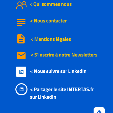
< Qui sommes nous
subject
<
Nous
contacter
description
< Mentions légales
email
< S’inscrire à notre
Newsletters
< Nous suivre sur LinkedIn

< Partager le site INTERTAS.fr

sur LinkedIn