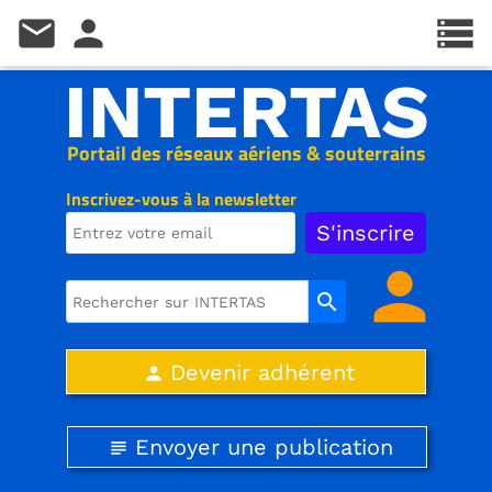
mail
person
storage
INTERTAS
Portail des réseaux aériens & souterrains
Inscrivez-vous à la newsletter
person
search
Devenir adhérent
person
Envoyer une publication
subject