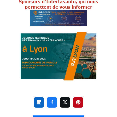
Sponsors d'Intertas.info, qui nous
permettent de vous informer



