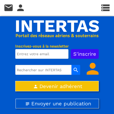
mail
person
storage
INTERTAS
Portail des réseaux aériens & souterrains
Inscrivez-vous à la newsletter
person
search
Devenir adhérent
person
Envoyer une publication
subject