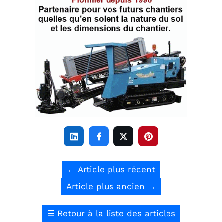




←
Article plus récent
Article plus ancien
→
☰
Retour à la liste des articles