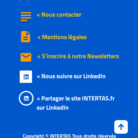
subject
<
Nous
contacter
description
< Mentions légales
email
< S’inscrire à notre
Newsletters
< Nous suivre sur LinkedIn

< Partager le site INTERTAS.fr

sur LinkedIn
Copyright © INTERTAS Tous droits réservés