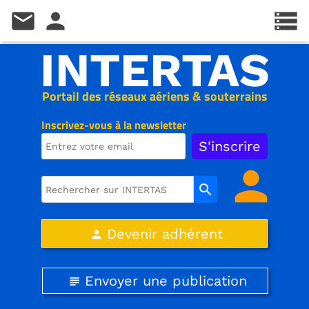
mail
person
storage
INTERTAS
Portail des réseaux aériens & souterrains
Inscrivez-vous à la newsletter
person
search
Devenir adhérent
person
Envoyer une publication
subject