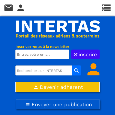
mail
person
storage
INTERTAS
Portail des réseaux aériens & souterrains
Inscrivez-vous à la newsletter
person
search
Devenir adhérent
person
Envoyer une publication
subject