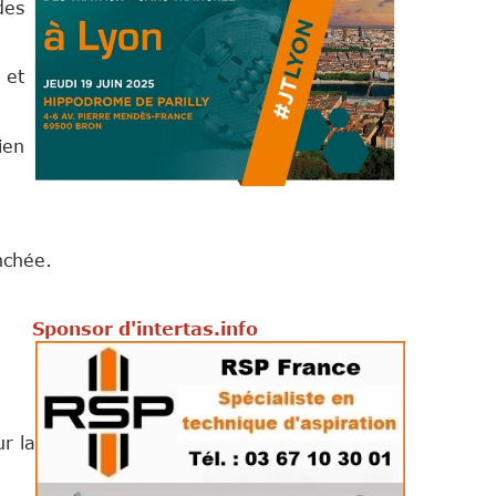
des
 et
ien
nchée.
s.info
r la