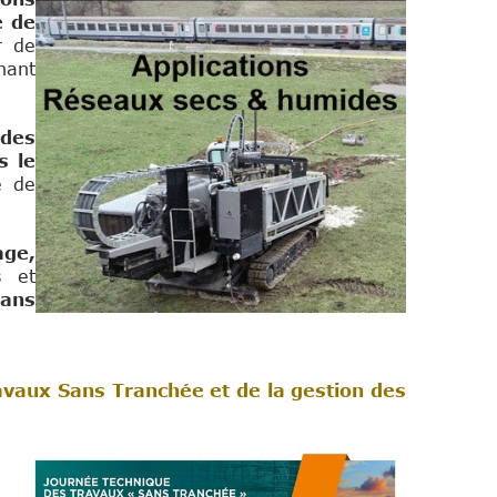
e de
r de
nant
 des
s le
e de
age,
s et
sans
avaux Sans Tranchée et de la gestion des