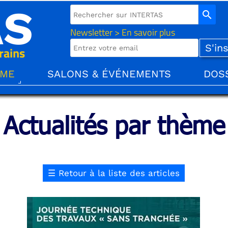
AS
search
Newsletter > En savoir plus
rains
ÈME
SALONS & ÉVÉNEMENTS
DOS
Actualités par thème
☰
Retour à la liste des articles