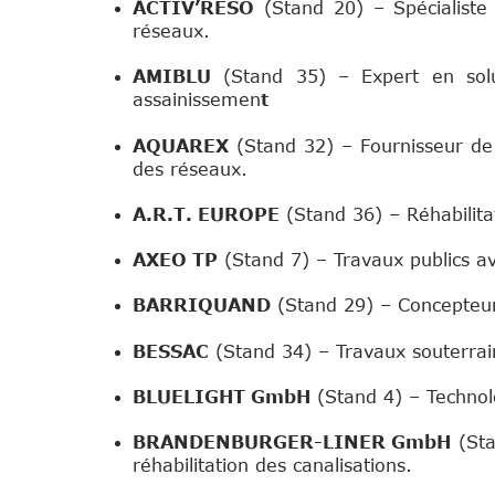
ACTIV’RESO
(Stand 20) – Spécialiste
réseaux.
AMIBLU
(Stand 35) – Expert en solu
assainissemen
t
AQUAREX
(Stand 32) – Fournisseur de ma
des réseaux.
A.R.T. EUROPE
(Stand 36) – Réhabilita
AXEO TP
(Stand 7) – Travaux publics a
BARRIQUAND
(Stand 29) – Concepteur 
Sponsor
BESSAC
(Stand 34) – Travaux souterrain
BLUELIGHT GmbH
(Stand 4) – Technolo
BRANDENBURGER-LINER GmbH
(Sta
réhabilitation des canalisations.