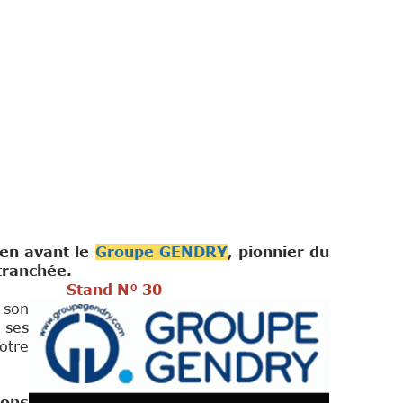
 en avant le
Groupe GENDRY
, pionnier du
tranchée.
30
 son
 ses
otre
ions