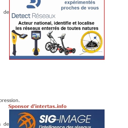
s de
pression.
s.info
s de