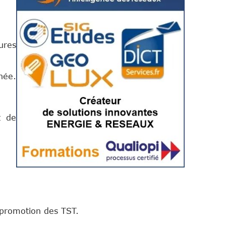
ures
hée.
t de
a promotion des TST.