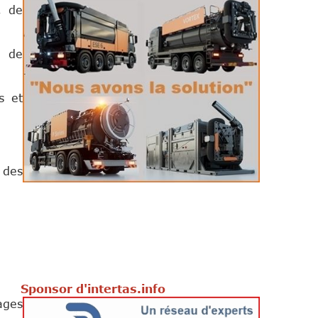
, de
n de
s et
 des
s.info
ages