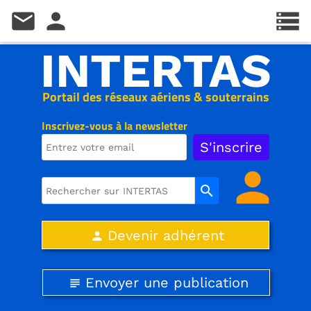
mail
person
storage
INTERTAS
Portail des réseaux aériens & souterrains
Inscrivez-vous à la newsletter
person
search
Devenir adhérent
person
Envoyer une publication
subject