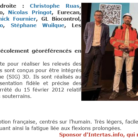
 droite :
Christophe Ruas
,
so,
Nicolas Pringot
, Eurecan,
ick Fournier
, GL Biocontrol,
o
,
Stéphane Wuilque
, Les
récolement géoréférencés en
e pour réaliser les relevés des
s sont conçus pour être intégrés
 (SIG) 3D. Ils sont réalisés au
sentation fidèle et précise des
rêté du 15 février 2012 relatif
 souterrains.
n française, centrés sur l’humain. Très légers, faciles
uant ainsi la fatigue liée aux flexions prolongées.
nfo, qui nous permettent