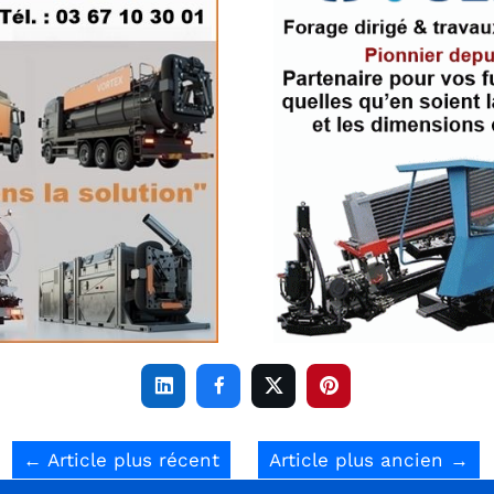




←
Article plus récent
Article plus ancien
→