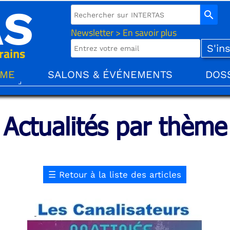
AS
search
Newsletter > En savoir plus
rains
ÈME
SALONS & ÉVÉNEMENTS
DOS
Actualités par thème
☰
Retour à la liste des articles