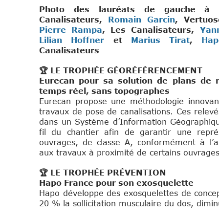
Photo des lauréats de gauche à
Canalisateurs,
Romain Garcin
, Vertuo
Pierre Rampa
, Les Canalisateurs,
Yann
Lilian Hoffner
et
Marius Tirat
,
Hap
Canalisateurs
🏆 LE TROPHÉE GÉORÉFÉRENCEMENT
Eurecan pour sa solution de plans de 
temps réel, sans topographes
Eurecan propose une méthodologie innovant
travaux de pose de canalisations. Ces relevé
dans un Système d’Information Géographique
fil du chantier afin de garantir une repré
ouvrages, de classe A, conformément à l’ar
aux travaux à proximité de certains ouvrages
🏆 LE TROPHÉE PRÉVENTION
Hapo France pour son exosquelette
Hapo développe des exosquelettes de conceptio
20 % la sollicitation musculaire du dos, dimin
Sponsor d'Intertas.i