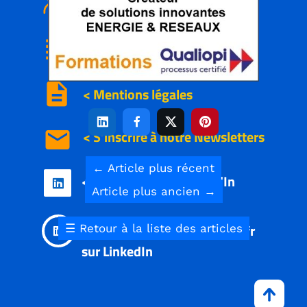
subject
<
Nous
contacter
description
< Mentions légales




email
< S’inscrire à notre
Newsletters
←
Article plus récent
< Nous suivre sur LinkedIn

Article plus ancien
→
< Partager le site INTERTAS.fr
☰
Retour à la liste des articles

sur LinkedIn