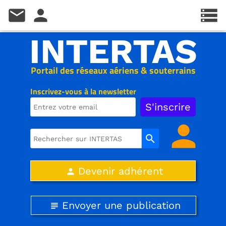
mail
person
storage
INTERTAS
Portail des réseaux aériens & souterrains
Inscrivez-vous à la newsletter
person
search
Devenir adhérent
person
Envoyer une publication
subject