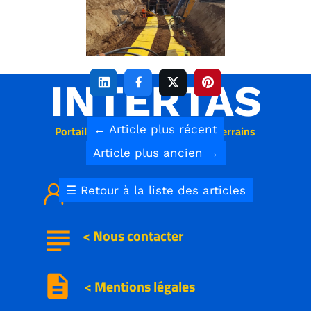
INTERTAS




←
Article plus récent
Portail des réseaux aériens & souterrains
Article plus ancien
→
< Qui sommes nous
☰
Retour à la liste des articles
subject
<
Nous
contacter
description
< Mentions légales