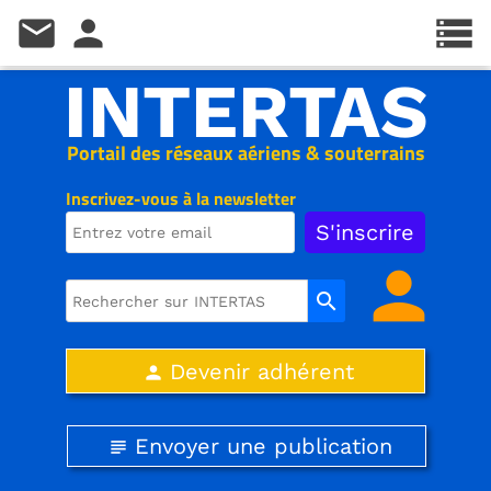
mail
person
storage
INTERTAS
Portail des réseaux aériens & souterrains
Inscrivez-vous à la newsletter
person
search
Devenir adhérent
person
Envoyer une publication
subject