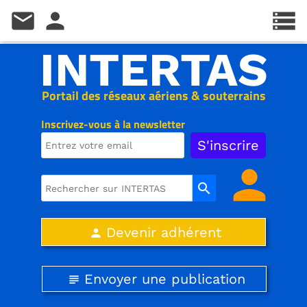
mail
person
storage
INTERTAS
Portail des réseaux aériens & souterrains
Inscrivez-vous à la newsletter
person
search
Devenir adhérent
person
Envoyer une publication
subject