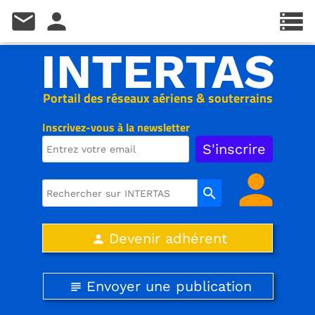
mail
person
storage
INTERTAS
Portail des réseaux aériens & souterrains
Inscrivez-vous à la newsletter
person
search
Devenir adhérent
person
Envoyer une publication
subject