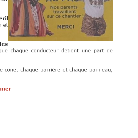
ril
s et
des
t que chaque conducteur détient une part de
e cône, chaque barrière et chaque panneau,
rmer