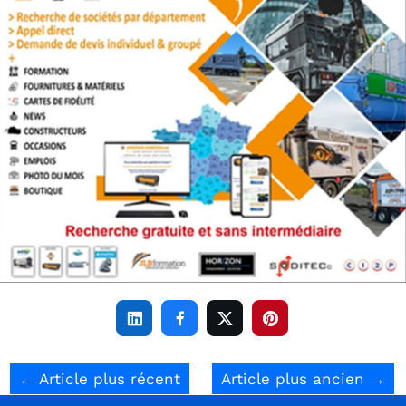




←
Article plus récent
Article plus ancien
→