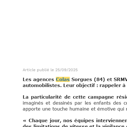
Article publié le 25/09/2025
Les agences
Colas
Sorgues (84) et SRMV 
automobilistes. Leur objectif : rappeler 
La particularité de cette campagne rési
imaginés et dessinés par les enfants des co
apporte une touche humaine et émotive qui r
« Chaque jour, nos équipes interviennent
des limitations de vitesse et la vigilanc