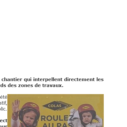
hantier qui interpellent directement les
ords des zones de travaux.
été
tif,
ic.
ect
eur