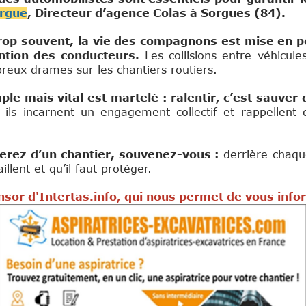
orgue
, Directeur d’agence Colas à Sorgues (84).
rop souvent, la vie des compagnons est mise en pé
ention des conducteurs.
Les collisions entre véhicule
reux drames sur les chantiers routiers.
e mais vital est martelé : ralentir, c’est sauver 
 ils incarnent un engagement collectif et rappellen
herez d’un chantier, souvenez-vous :
derrière chaqu
lent et qu’il faut protéger.
sor d'Intertas.info, qui nous permet de vous info