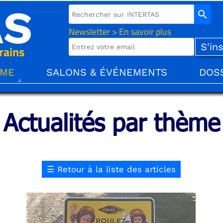
AS
search
Newsletter > En savoir plus
rains
ÈME
SALONS & ÉVÉNEMENTS
DOS
Actualités par thème
☰
Retour à la liste des articles