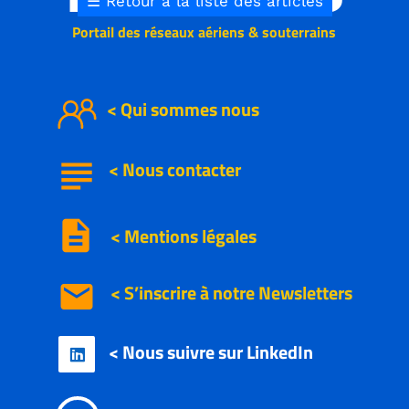
☰
Retour à la liste des articles
Portail des réseaux aériens & souterrains
< Qui sommes nous
subject
<
Nous
contacter
description
< Mentions légales
email
< S’inscrire à notre
Newsletters
< Nous suivre sur LinkedIn
