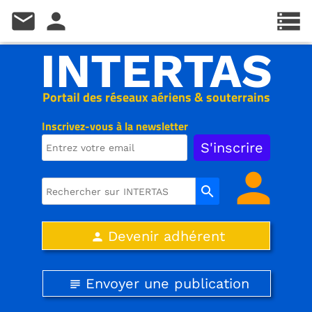
mail
person
storage
INTERTAS
Portail des réseaux aériens & souterrains
Inscrivez-vous à la newsletter
person
search
Devenir adhérent
person
Envoyer une publication
subject