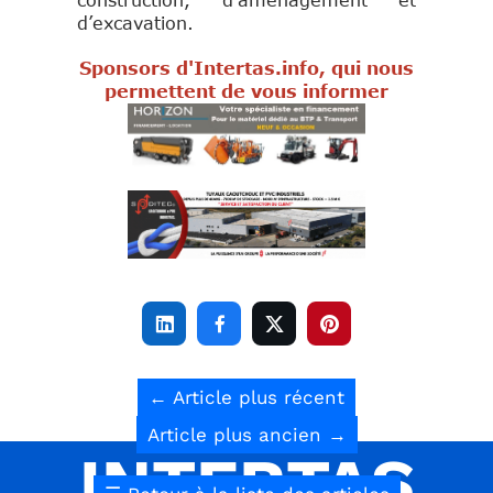
construction, d’aménagement et
d’excavation.
Sponsors d'Intertas.info, qui nous
permettent de vous informer




←
Article plus récent
Article plus ancien
→
INTERTAS