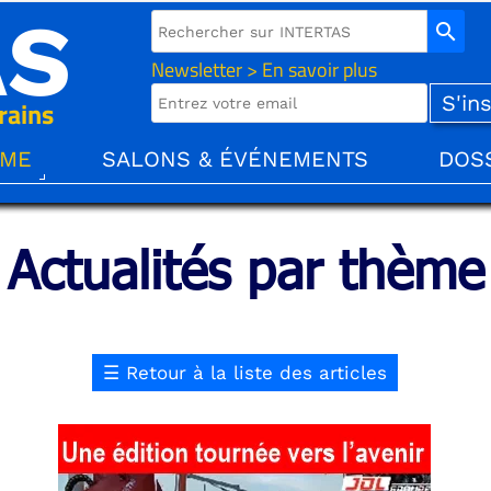
AS
search
Newsletter > En savoir plus
rains
ÈME
SALONS & ÉVÉNEMENTS
DOS
Actualités par thème
☰
Retour à la liste des articles