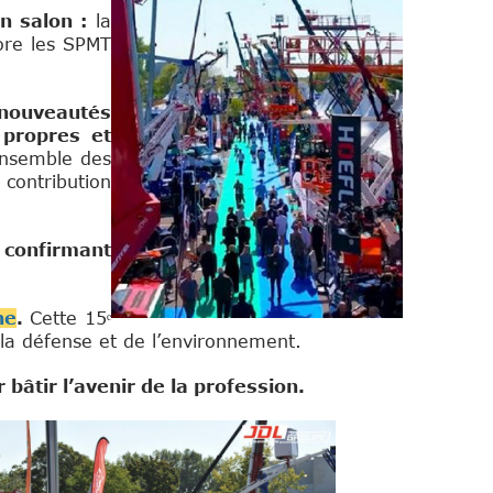
n salon :
la
ore les SPMT
 nouveautés
 propres et
ensemble des
ontribution
 confirmant
ne
.
Cette 15ᵉ
la défense et de l’environnement.
bâtir l’avenir de la profession.