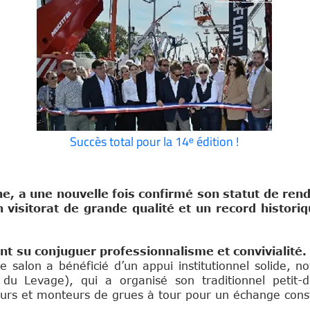
Succès total pour la 14ᵉ édition !
ne, a une nouvelle fois confirmé son statut de ren
n visitorat de grande qualité et un record histo
nt su conjuguer professionnalisme et convivialité.
, le salon a bénéficié d’un appui institutionnel solide,
du Levage), qui a organisé son traditionnel petit-
rs et monteurs de grues à tour pour un échange const