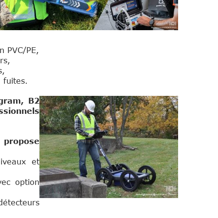
en PVC/PE,
rs,
s,
 fuites.
igram, B2
ssionnels
e propose
niveaux et
vec option
détecteurs