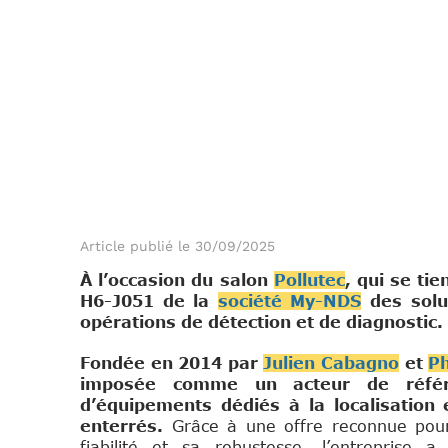
Article publié le 30/09/2025
À l’occasion du salon
Pollutec
, qui se ti
H6-J051 de la
société My-NDS
des solut
opérations de détection et de diagnostic.
Fondée en 2014 par
Julien Cabagno
et
Ph
imposée comme un acteur de référe
d’équipements dédiés à la localisation 
enterrés.
Grâce à une offre reconnue pour s
fiabilité et sa robustesse, l’entreprise