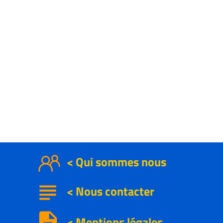
< Qui sommes nous
subject
<
Nous contacter
description
< Mentions légales