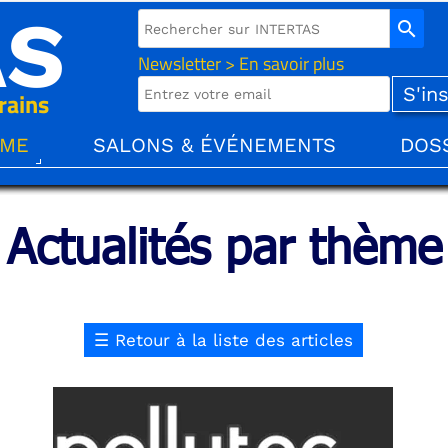
AS
search
Newsletter > En savoir plus
rains
ÈME
SALONS & ÉVÉNEMENTS
DOS
Actualités par thème
☰
Retour à la liste des articles