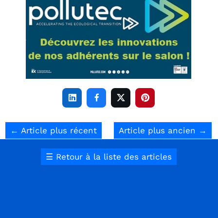




←
Article plus récent
Article plus ancien
→
☰
Retour à la liste des articles