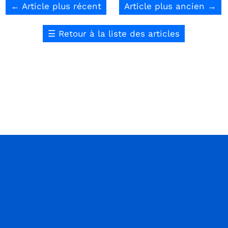
←
Article plus récent
Article plus ancien
→
☰
Retour à la liste des articles