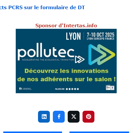
ts PCRS sur le formulaire de DT
Sponsor d'Intertas.info



