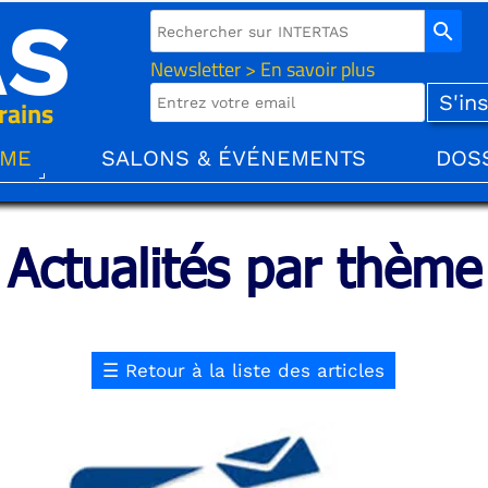
AS
search
Newsletter > En savoir plus
rains
ÈME
SALONS & ÉVÉNEMENTS
DOS
Actualités par thème
☰
Retour à la liste des articles