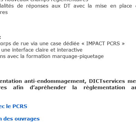
alités de réponses aux DT avec
la mise en place 
res
:
le corps de rue via une case dédiée « IMPACT PCRS »
ne interface claire et interactive
ans avec la formation marquage-piquetage
mentation anti-endommagement, DICTservices me
ires afin d’apréhender la règlementation an
c le PCRS
n des ouvrages