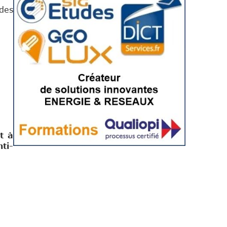
des
t à
ti-