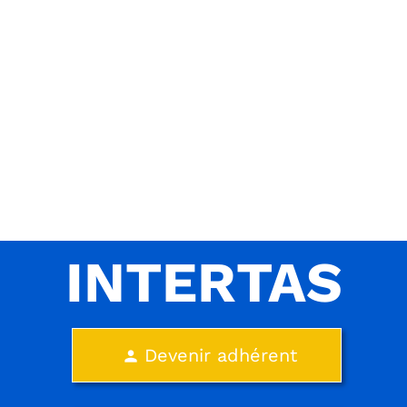
INTERTAS
Devenir adhérent
person