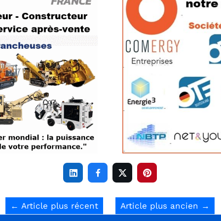




←
Article plus récent
Article plus ancien
→