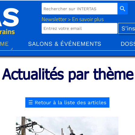
AS
search
Newsletter > En savoir plus
rains
ÈME
SALONS & ÉVÉNEMENTS
DOS
Actualités par thème
☰
Retour à la liste des articles