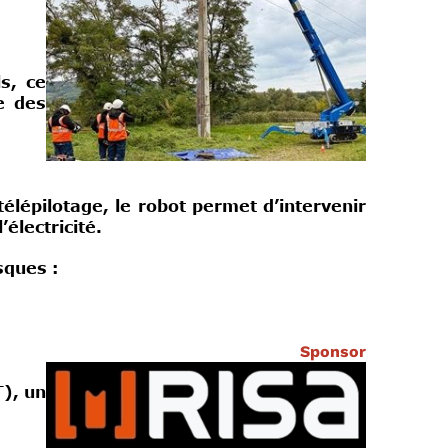
s, ce
ne des
élépilotage, le robot permet d’intervenir
électricité.
sques :
Sponsor
T), un