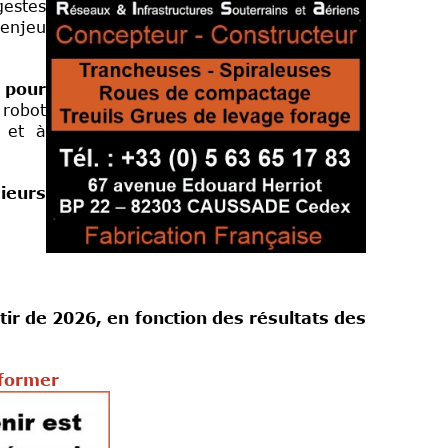
gestes
 enjeu
, pour
 robot
e et à
ieurs
tir de 2026, en fonction des résultats des
nformer