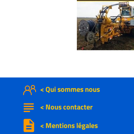
< Qui sommes nous
subject
<
Nous contacter
description
< Mentions légales