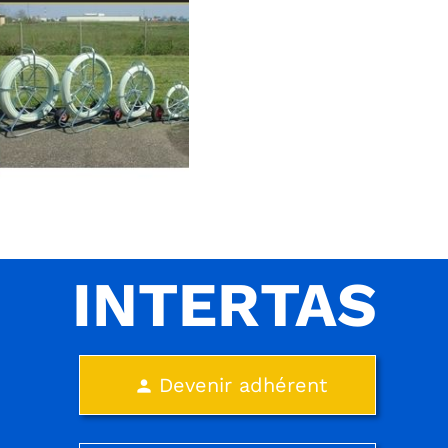
INTERTAS
Devenir adhérent
person