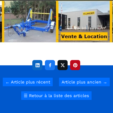




←
Article plus récent
Article plus ancien
→
☰
Retour à la liste des articles