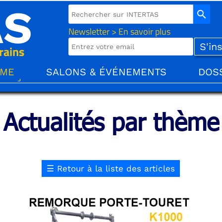
AS
search
Newsletter > En savoir plus
rains
ÈME
SALONS & ÉVÉNEMENTS
DOS
Actualités par thème
☰
Retour à la liste des articles