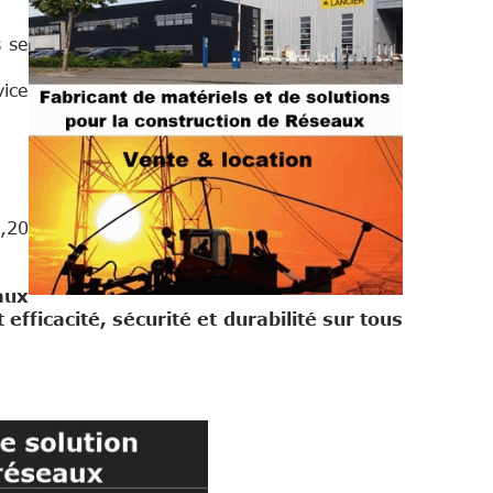
.
s se
vice
2,20
aux
fficacité, sécurité et durabilité sur tous