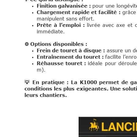
Finition galvanisée :
pour une longévit
Chargement rapide et facilité :
grâce 
manipulent sans effort.
Prête à l’emploi :
livrée avec axe et c
immédiate.
⚙️ Options disponibles :
Frein de touret à disque :
assure un dé
Entraînement du touret :
facilite l’en
Réhausse touret :
idéale pour déroul
m).
💡 En pratique :
La K1000 permet de gag
conditions les plus exigeantes. Une soluti
leurs chantiers.