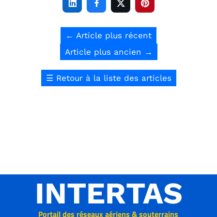




←
Article plus récent
Article plus ancien
→
☰
Retour à la liste des articles
INTERTAS
Portail des réseaux aériens & souterrains