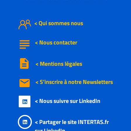
< Qui sommes nous
subject
<
Nous
contacter
description
< Mentions légales
email
< S’inscrire à notre
Newsletters
< Nous suivre sur LinkedIn

< Partager le site INTERTAS.fr

sur LinkedIn