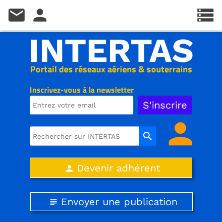
mail
person
storage
INTERTAS
Portail des réseaux aériens & souterrains
Inscrivez-vous à la newsletter
person
search
Devenir adhérent
person
Envoyer une publication
subject