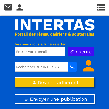
mail
person
storage
INTERTAS
Portail des réseaux aériens & souterrains
Inscrivez-vous à la newsletter
person
search
Devenir adhérent
person
Envoyer une publication
subject