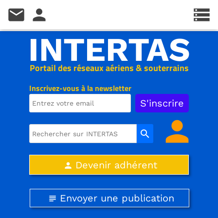
mail
person
storage
INTERTAS
Portail des réseaux aériens & souterrains
Inscrivez-vous à la newsletter
person
search
Devenir adhérent
person
Envoyer une publication
subject