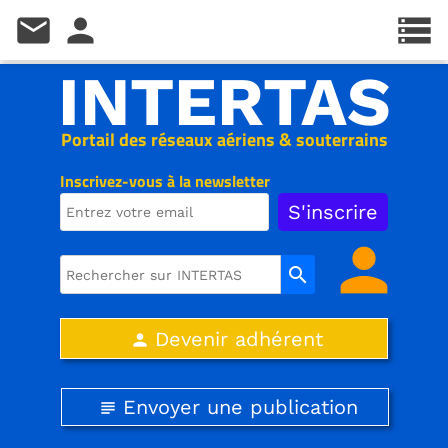
mail
person
storage
INTERTAS
Portail des réseaux aériens & souterrains
Inscrivez-vous à la newsletter
person
search
Devenir adhérent
person
Envoyer une publication
subject