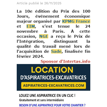
Article publié le 26/11/2025
La 10e édition du Prix des 100
Jours, événement économique
majeur organisé par
KPMG France
et
EIM
, s’est tenue le 24
novembre à Paris. À cette
occasion,
NGE
a reçu le Prix de
l’Intégration, distinguant la
qualité du travail mené lors de
l’acquisition de
Sade
, finalisée fin
février 2024.
Sponsor d'Intertas.info