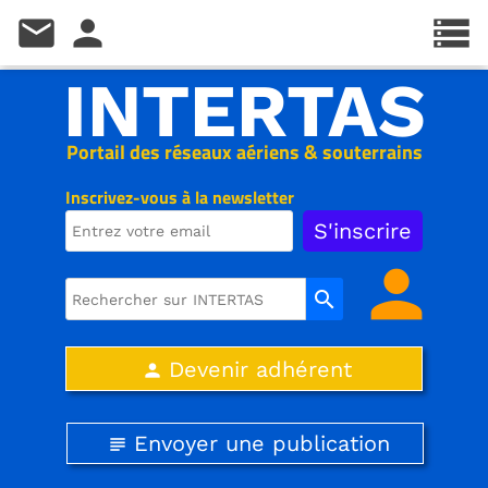
mail
person
storage
INTERTAS
Portail des réseaux aériens & souterrains
Inscrivez-vous à la newsletter
person
search
Devenir adhérent
person
Envoyer une publication
subject