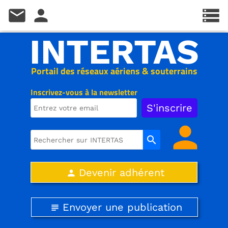
mail
person
storage
INTERTAS
Portail des réseaux aériens & souterrains
Inscrivez-vous à la newsletter
person
search
Devenir adhérent
person
Envoyer une publication
subject