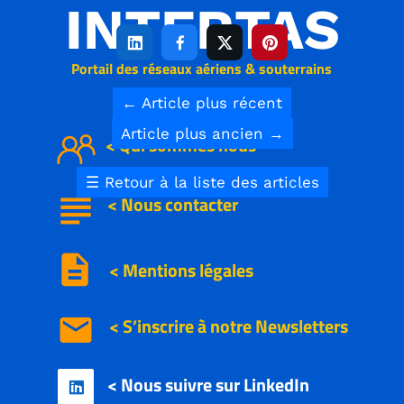
INTERTAS




Portail des réseaux aériens & souterrains
←
Article plus récent
Article plus ancien
→
< Qui sommes nous
☰
Retour à la liste des articles
subject
<
Nous
contacter
description
< Mentions légales
email
< S’inscrire à notre
Newsletters
< Nous suivre sur LinkedIn
