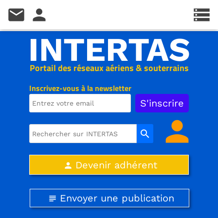
mail
person
storage
INTERTAS
Portail des réseaux aériens & souterrains
Inscrivez-vous à la newsletter
person
search
Devenir adhérent
person
Envoyer une publication
subject