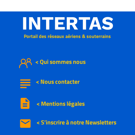
INTERTAS
Portail des réseaux aériens & souterrains
< Qui sommes nous
subject
<
Nous
contacter
description
< Mentions légales
email
< S’inscrire à notre
Newsletters