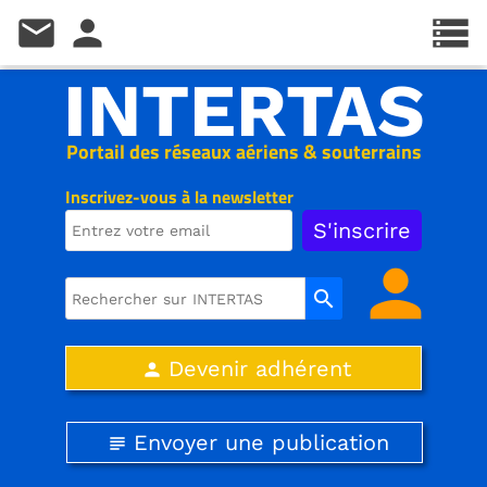
mail
person
storage
INTERTAS
Portail des réseaux aériens & souterrains
Inscrivez-vous à la newsletter
person
search
Devenir adhérent
person
Envoyer une publication
subject