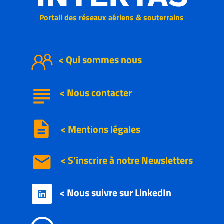
Portail des réseaux aériens & souterrains
< Qui sommes nous
subject
<
Nous
contacter
description
< Mentions légales
email
< S’inscrire à notre
Newsletters
< Nous suivre sur LinkedIn
