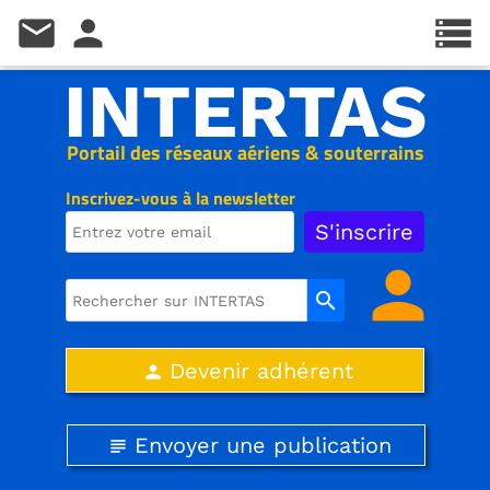
mail
person
storage
INTERTAS
Portail des réseaux aériens & souterrains
Inscrivez-vous à la newsletter
person
search
Devenir adhérent
person
Envoyer une publication
subject