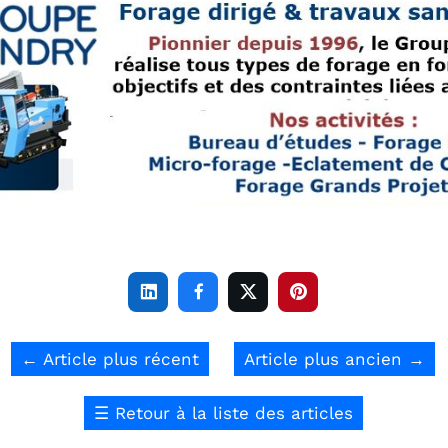




←
Article plus récent
Article plus ancien
→
☰
Retour à la liste des articles