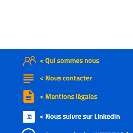
< Qui sommes nous
subject
<
Nous contacter
description
< Mentions légales
< Nous suivre sur LinkedIn
