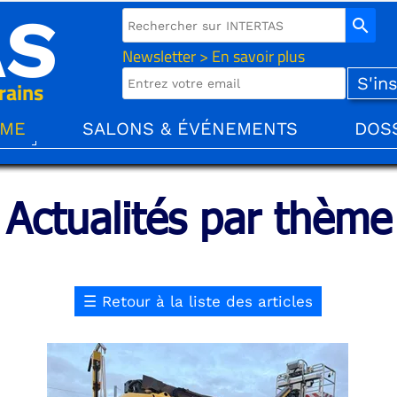
AS
search
Newsletter > En savoir plus
rains
ÈME
SALONS & ÉVÉNEMENTS
DOS
Actualités par thème
☰
Retour à la liste des articles