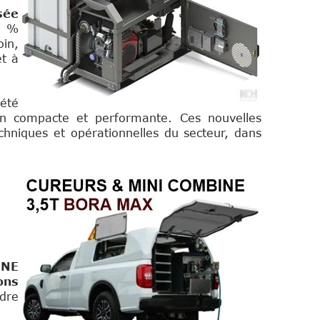
sée
0 %
oin,
et à
 été
ution compacte et performante.
Ces nouvelles
chniques et opérationnelles du secteur, dans
ONE
ons
ndre