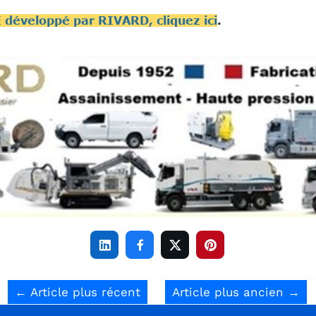
E développé par RIVARD, cliquez ici
.




←
Article plus récent
Article plus ancien
→