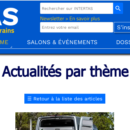
AS
search
Newsletter > En savoir plus
rains
ÈME
SALONS & ÉVÉNEMENTS
DOS
Actualités par thème
☰
Retour à la liste des articles