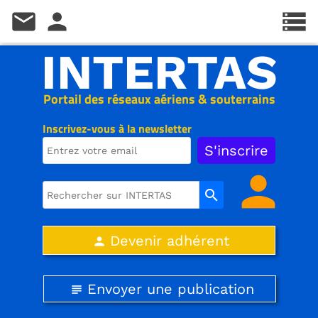
mail
person
storage
INTERTAS
Portail des réseaux aériens & souterrains
Inscrivez-vous à la newsletter
person
search
Devenir adhérent
person
Envoyer une publication
subject