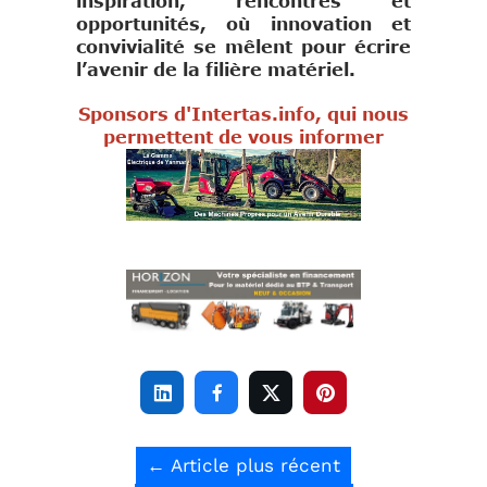
inspiration, rencontres et
opportunités, où innovation et
convivialité se mêlent pour écrire
l’avenir de la filière matériel.
Sponsors d'Intertas.info, qui nous
permettent de vous informer




←
Article plus récent