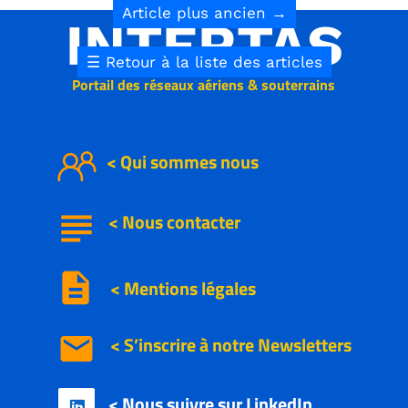
Article plus ancien
→
INTERTAS
☰
Retour à la liste des articles
Portail des réseaux aériens & souterrains
< Qui sommes nous
subject
<
Nous
contacter
description
< Mentions légales
email
< S’inscrire à notre
Newsletters
< Nous suivre sur LinkedIn
